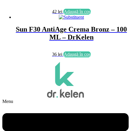
42
lei
Adaugă în coș
Sun F30 AntiAge Crema Bronz – 100
ML – DrKelen
36
lei
Adaugă în coș
Menu