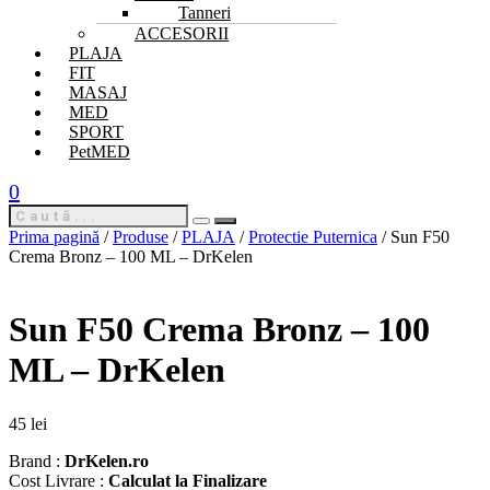
Tanneri
ACCESORII
PLAJA
FIT
MASAJ
MED
SPORT
PetMED
0
Prima pagină
/
Produse
/
PLAJA
/
Protectie Puternica
/ Sun F50
Crema Bronz – 100 ML – DrKelen
Sun F50 Crema Bronz – 100
ML – DrKelen
45
lei
Brand :
DrKelen.ro
Cost Livrare :
Calculat la Finalizare