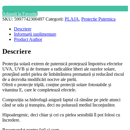
Adaugă la Favorite
SKU:
5997742300497
Categorii:
PLAJA
,
Protectie Puternica
Descriere
Informații suplimentare
Product Author
Descriere
Protecția solară extrem de puternică protejează împotriva efectelor
UVA, UVB și de formare a radicalilor liberi ale razelor solare,
protejând astfel pielea de îmbătrânirea prematură și reducând riscul
de a dezvolta modificări nocive ale pielii.
Oferă o protecție triplă, conține protecții solare fotostabile și
vitamina E, care le completează efectele.
Compoziția sa hidrofugă asigură faptul că rămâne pe piele atunci
când se uda și transpira, deci nu poluează mediul înconjurător.
Hipoalergenic, deci chiar și cei cu pielea sensibilă îl pot folosi cu
încredere.
Recomandat pentru față și corp.